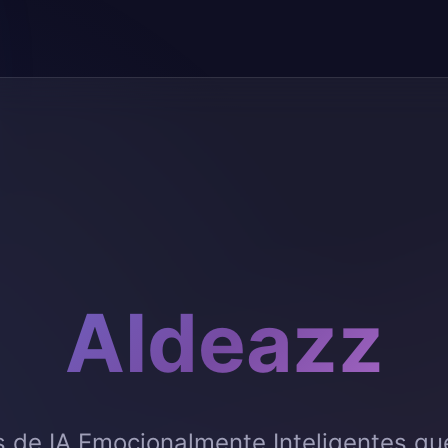
AIdeazz
s de IA Emocionalmente Inteligentes qu